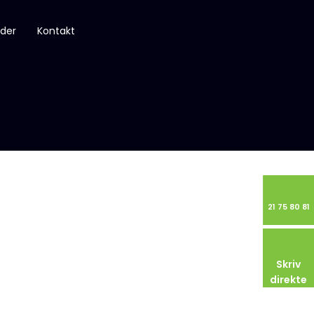
der
Kontakt
21 75 80 81​
Skriv
direkte​