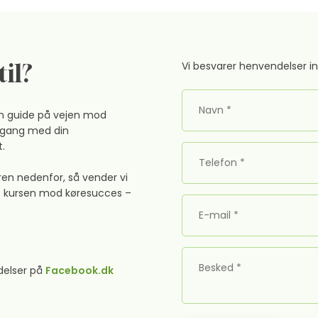
til?
Vi besvarer henvendelser ind
 din guide på vejen mod
i gang med din
.
ren nedenfor, så vender vi
te kursen mod køresucces –
lser på ​
Fac​ebook.dk